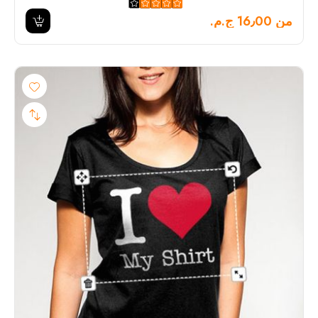
من 16٫00 ج.م.‏