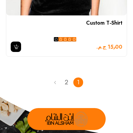
Custom T-Shirt
15٫00 ج.م.‏
2
1