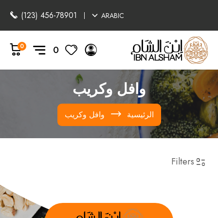
(123) 456-78901
ARABIC
0
0
وافل وكريب
الرئيسية
وافل وكريب
Filters