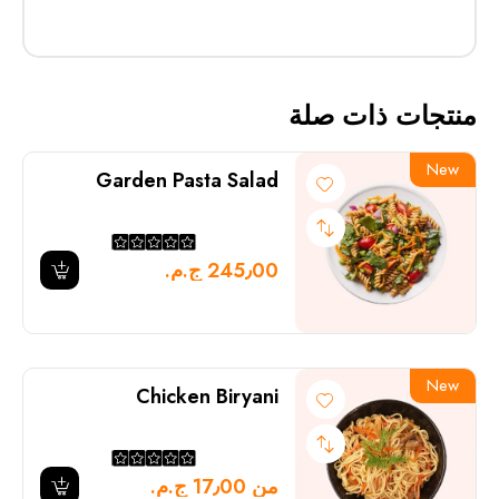
منتجات ذات صلة
New
Garden Pasta Salad
245٫00 ج.م.‏
New
Chicken Biryani
من 17٫00 ج.م.‏