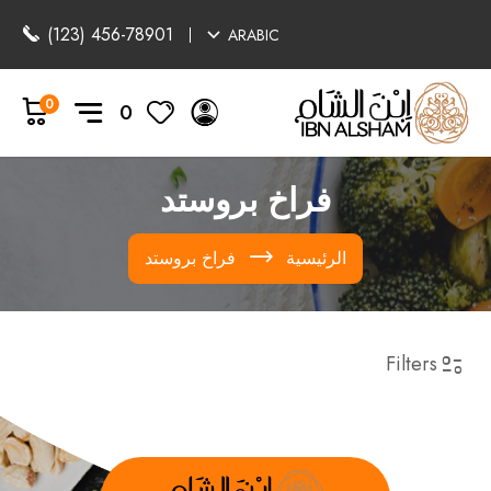
(123) 456-78901
ARABIC
0
0
فراخ بروستد
الرئيسية
فراخ بروستد
Filters